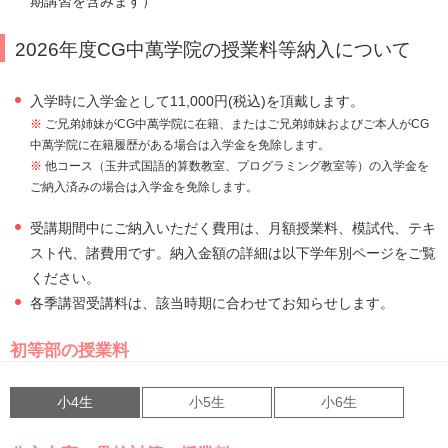
期講習を含みます）
2026年度CG中萬学院の授業料等納入について
入学時に入学金として11,000円(税込)を頂戴します。
※
ご兄弟姉妹がCG中萬学院に在籍、またはご兄弟姉妹およびご本人がCG
中萬学院に在籍履歴がある場合は入学金を免除します。
※
他コース（玉井式国語的算数教室、プログラミング教室等）の入学金を
ご納入済みの場合は入学金を免除します。
受講期間中にご納入いただく費用は、月額授業料、模試代、テキ
スト代、諸費用です。納入金額の詳細は以下学年別ページをご覧
ください。
各季講習受講料は、該当時期に合わせてお知らせします。
初等部の授業料
小4生
小5生
小6生