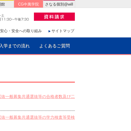
明館
CG中萬学院
さなる個別@will
安心・安全への取り組み
サイトマップ
入学までの流れ
よくあるご質問
者選抜一般募集共通選抜等の合格者数及び二
者選抜一般募集共通選抜等の学力検査等受検