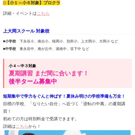
□【小１～小６対象】プロクラ
詳細・イベントは
こちら
上大岡スクール 対象校
■小学校
下永谷小、南台小、桜岡小、別所小、上大岡小、大岡小 など
■中学校
東永谷中、南が丘中、港南中、笹下中 など
小４～中３対象
夏期講習 まだ間に合います！
後半ターム募集中
短期集中で学力をぐんと伸ばす！夏休み明けの学校準備も万全！
目標の学校、「なりたい自分」へ近づく「逆転の中萬」の夏期講
習！
初めての方は特別料金で受講できます。
詳細は
こちら
から！