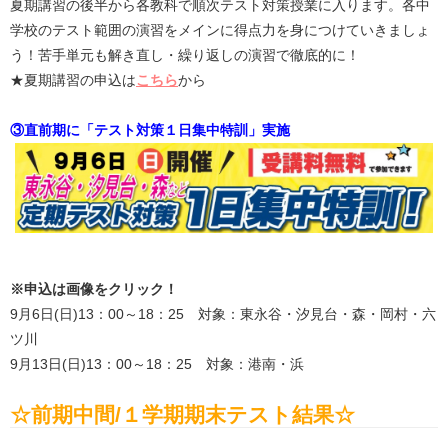
夏期講習の後半から各教科で順次テスト対策授業に入ります。各中
学校のテスト範囲の演習をメインに得点力を身につけていきましょ
う！苦手単元も解き直し・繰り返しの演習で徹底的に！
★夏期講習の申込は
こちら
から
③直前期に「テスト対策１日集中特訓」実施
※申込は画像をクリック！
9月6日(日)13：00～18：25 対象：東永谷・汐見台・森・岡村・六
ツ川
9月13日(日)13：00～18：25 対象：港南・浜
☆前期中間/１学期期末テスト結果☆