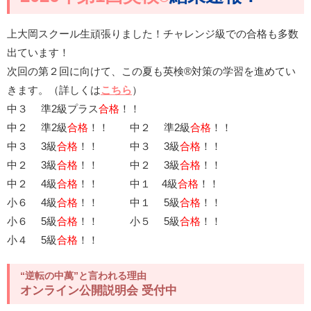
上大岡スクール生頑張りました！チャレンジ級での合格も多数
出ています！
次回の第２回に向けて、この夏も英検®対策の学習を進めてい
きます。（詳しくは
こちら
）
中３ 準2級プラス
合格
！！
中２ 準2級
合格
！！ 中２ 準2級
合格
！！
中３ 3級
合格
！！ 中３ 3級
合格
！！
中２ 3級
合格
！！ 中２ 3級
合格
！！
中２ 4級
合格
！！ 中１ 4級
合格
！！
小６ 4級
合格
！！ 中１ 5級
合格
！！
小６ 5級
合格
！！ 小５ 5級
合格
！！
小４ 5級
合格
！！
“逆転の中萬”と言われる理由
オンライン公開説明会 受付中