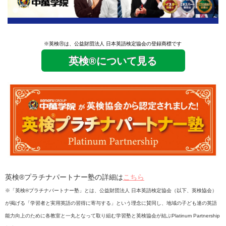
※英検Ⓡは、公益財団法人 日本英語検定協会の登録商標です
英検®について見る
英検®プラチナパートナー塾の詳細は
こちら
※「英検®プラチナパートナー塾」とは、公益財団法人 日本英語検定協会（以下、英検協会）
が掲げる「学習者と実用英語の習得に寄与する」という理念に賛同し、地域の子ども達の英語
能力向上のために各教室と一丸となって取り組む学習塾と英検協会が結ぶPlatinum Partnership