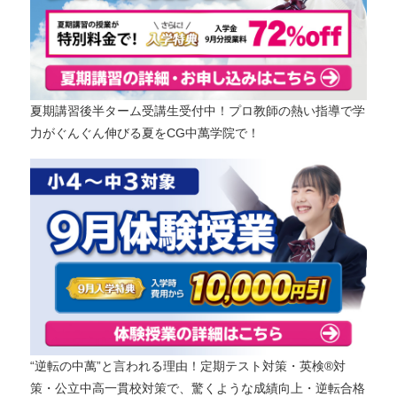
夏期講習後半ターム受講生受付中！プロ教師の熱い指導で学
力がぐんぐん伸びる夏をCG中萬学院で！
“逆転の中萬”と言われる理由！定期テスト対策・英検®対
策・公立中高一貫校対策で、驚くような成績向上・逆転合格