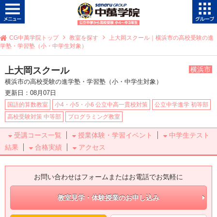
CG中萬学院トップ
教室を探す
上大岡スクール｜横浜市の高校受験の進
学塾・学習塾（小・中学生対象）
上大岡スクール
横浜市
横浜市の高校受験の進学塾・学習塾（小・中学生対象）
更新日：08月07日
国語的算数教室
小4・小5・小6 公立中高一貫校対策
公立中学進学 初等部
高校受験対策 中等部
プログラミング教室
受講コース一覧
授業体験・学習イベント
中学生テスト
結果
合格実績
アクセス
お問い合わせはフォームまたはお電話でお気軽に
教室見学・体験授業のお申し込み