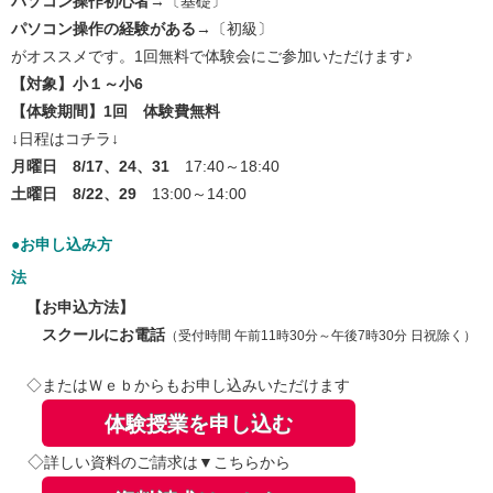
パソコン操作初心者
→〔基礎〕
パソコン操作の経験がある
→〔初級〕
がオススメです。
1回無料で体験会にご参加いただけます♪
【対象】小１～小6
【体験期間】1回 体験費無料
↓日程はコチラ↓
月曜日 8/17、24、31
17:40～18:40
土曜日 8/22、29
13:00～14:00
●お申し込み方
法
【お申込方法】
スクールにお電話
（受付時間 午前11時30分
～午後7
時30分 日祝
除く）
◇またはＷｅｂからもお申し込みいただけます
体験授業を申し込む
​
◇
詳しい資料のご請求は▼こちらから