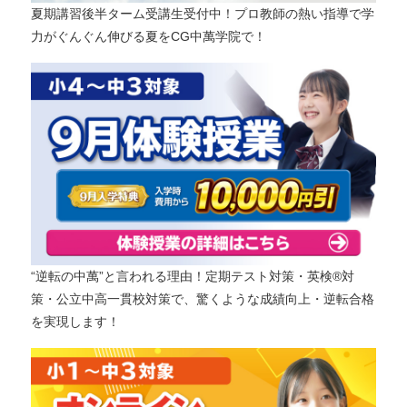
夏期講習後半ターム受講生受付中！プロ教師の熱い指導で学
力がぐんぐん伸びる夏をCG中萬学院で！
“逆転の中萬”と言われる理由！定期テスト対策・英検®対
策・公立中高一貫校対策で、驚くような成績向上・逆転合格
を実現します！