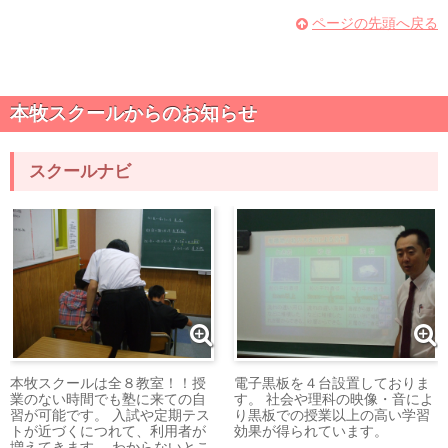
ページの先頭へ戻る
本牧スクールからのお知らせ
スクールナビ
本牧スクールは全８教室！！授
電子黒板を４台設置しておりま
業のない時間でも塾に来ての自
す。 社会や理科の映像・音によ
習が可能です。 入試や定期テス
り黒板での授業以上の高い学習
トが近づくにつれて、利用者が
効果が得られています。
増えてきます。 わからないとこ