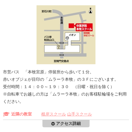
横浜隼人、横須賀学院、横浜清風、横浜 など多数
合格
しっかりと定期テスト対策・内申対策を行っている中萬学院本牧
スクールでは、
オール５の生徒さんも３名！ 高内申で、私立の合格も勝ち取り
ました。
市営バス 「本牧宮原」停留所から歩いて１分。
☆★☆ 高校受験 合格者の声 ☆★☆
赤いオブジェが目印の「ムラーラ本牧」の３Ｆにございます。
受付時間：１４：００～１９：３０ （日曜・祝日を除く）
法政大学国際高校 合格 本牧中 Aさん
※自転車でお越しの方は「ムラーラ本牧」のお客様駐輪場をご利用
「
中萬
の
定期テスト対策
は
すごく分かりやすく
、
しっかりと点数
ください。
を取らせてくれて
、
成績も点数も上がりました
。
とてもやる気を
出させてくれます
！」
近隣の教室
根岸スクール
山手スクール
アクセス詳細
光陵高校 合格 本牧中 Bさん
「
学校で成績
がとれるように
塾で対策
してくれたので、入試のテ