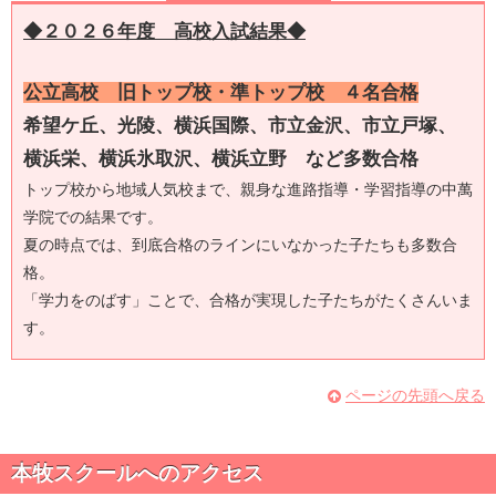
◆２０２６年度 高校入試結果◆
公立高校 旧トップ校・準トップ校 ４名合格
希望ケ丘、光陵、
横浜国際、市立金沢、市立戸塚、
横浜栄、横浜氷取沢、横浜立野 など
多数合格
トップ校から地域人気校まで、親身な進路指導・学習指導の中萬
学院での結果です。
夏の時点では、到底合格のラインにいなかった子たちも多数合
格。
「学力をのばす」ことで、合格が実現した子たちがたくさんいま
す。
ページの先頭へ戻る
私立高校
法政大学国際、山手学院、鎌倉学園、日本大学、桐
本牧スクールへのアクセス
蔭学園、