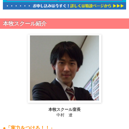
本牧スクール紹介
本牧スクール室長
中村 遼
●「実力をつける！！」