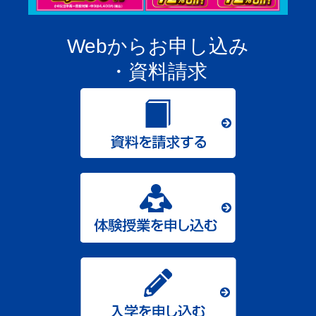
ました
。３年の入試対策や高校で受ける模試が
自信になります
。
先生方も
親身
になってくれて、よかったです。
」
Webからお申し込み
横浜立野高校 合格 本牧中 Fさん
・資料請求
「先生から合格が危ないと言われてから、もっと頑張らなきゃと
思って、一生懸命勉強しました。本牧スクールの
雰囲気が本当に
大好きだった
。
この塾で良かったなとめっちゃ思っています
。
」
・・・その他の受験生たちの声もご紹介します・・・
「
生徒より受験に熱が入った先生たちがいるところが大好きでし
た。
」
「
自分の苦手な分野のプリントがもらえたのがよかった。
」
「
テストでよく出るところを教えてくれた。
」
「
中萬学院でなきゃ、ここまで頑張れなかったと思う。
」
「
自分から勉強や宿題をするような人になれた。
」
「
夏休みが終わったら、周りに『頭良くなった？』とたくさん言
われた。
」
「
普段の授業が何よりわかりやすく、頭にスッと入ってくる。
」