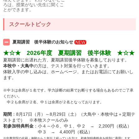
ろは、授業がない先生に聞くこ
とができます。
スクールトピック
夏期講習 後半体験のお知らせ
NEW
★☆★ 2026年度 夏期講習 後半体験 ★☆★
夏期講習に出遅れた方、夏期講習後半体験を募集しております。
本牧中・大鳥中
の方は、テスト対策を行っていきます。
体験入学の申し込みは、ホームページ、またはお電話にてお願いし
ます。
※中３は余席が１名です。学力診断の結果でお断りする場合もあるのでご了承
ください。
中２も余席が２名、中１は余席が２名となっております。
期間
：8月17日（月）～8月29日（土）（大鳥中・本牧中は＋定期テ
ストまで） ※本牧スクールのみ
初参加特典料金
：小４～小６、中１、中２ → 2,200円（税込）
中３ → 4,400円（税込）
※中萬学院の在籍・体験から１年以上経っている方は、初参加特典料金を特別に適用します。