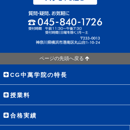
「
先生と生徒の距離が近く、
気軽に質問できた
。
」
などなど、たくさんの喜びの声、塾への感想のコメントを頂きま
した。
☆公立中高一貫校対策コースからも合格の声☆
横浜市立南高校附属中学 合格
ページの先頭へ戻る
■合格した生徒さんのメッセージ■
CG中萬学院の特長
やることがたくさんありすぎて、焦ってしまうことがありま
したが、目の前のことを全力でこなしていくことを忘れずに
勉強しました。そのおかげで合格することができました。
授業料
■保護者さんからのメッセージ■
小学校４年生から３年間、本当にありがとうございました。
合格実績
南高校附属中に行きたいという希望を持ちながらも勉強の仕
方も中高一貫校の対策方法も知らない私達に
とても親身に相