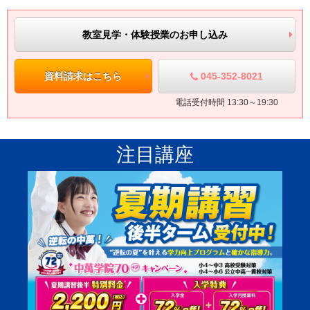
ストでも気持ちを楽にしてうけることができました。
先生の授業
も分かりやすかった
ので、勉強に対して
理解を深めることができ
教室見学・体験授業のお申し込み
ました
。」
045-352-8021
資料請求はこちら
横浜氷取沢高校 合格 大鳥中 Cさん
「私は塾に入る前は、偏差値がとても低く、あと10くらい上げ
電話受付時間 13:30～19:30
なければ合格できない危機的な状況でした。しかし、実際に入塾
したら、先生の授業が
的確
で、
丁寧に教えてくれた
ことにより、
注目講座
偏差値が12くらい上がりました
。
」
希望ケ丘高校 合格 本牧中 Dさん
「
テスト対策をしっかり
していただいたおかげで、
内申が上がり
ました
。また、
苦手教科を集中的に
教えていただいたり、
自習室
で先生に沢山質問
できたことで、
自信をもって受験に臨むことが
できました
。
」
横浜栄高校 合格 大鳥中 Eさん
「学校の
定期テストの対策が毎回とても役に立ち
、
成績が上がり