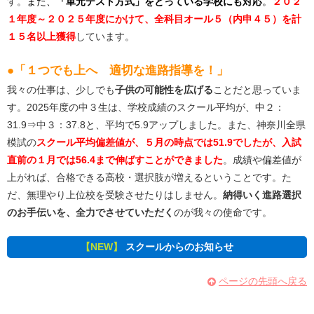
す。
また、
「単元テスト方式」をとっている学校にも対応
。
２０２
１年度～２０２５年度にかけて、全科目オール５（内申４５）を計
１５名以上
獲得
しています。
●「１つでも上へ 適切な進路指導を！」
我々の仕事は、少しでも
子供の可能性を広げる
ことだと思っていま
す。2025年度の中３生は、学校成績のスクール平均が、中２：
31.9⇒中３：37.8と、平均で5.9アップしました。また、神奈川全県
模試の
スクール平均偏差値が、５月の時点では51.9でしたが、入試
直前の１月では56.4まで伸ばすことができました
。成績や偏差値が
上がれば、合格できる高校・選択肢が増えるということです。た
だ、無理やり上位校を受験させたりはしません。
納得いく進路選択
のお手伝いを、全力でさせていただく
のが我々の使命です。
【NEW】
スクールからのお知らせ
ページの先頭へ戻る