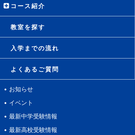
コース紹介
談に乗っていただきました
。やるべきことがとても多く、途
方に暮れそうな時もありましたが、「焦らず今できることに
全力を注ぐ」という先生の言葉を胸に、毎日コツコツと積み
教室を探す
重ねて合格することができました。何より「やりきった！」
と思えたことが、受験して、
中萬学院にお世話になって良か
った
と思います。
入学までの流れ
よくあるご質問
お知らせ
イベント
最新中学受験情報
最新高校受験情報