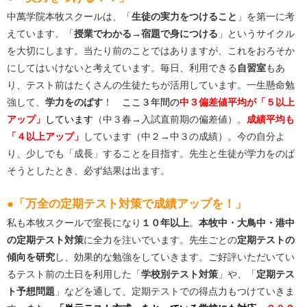
中萬学院本牧スクールは、「
生徒の実力をつけること
」を第一に考
えています。「
授業でわかる→宿題で身につける
」というサイクル
を大切にします。当たり前のことではありますが、これをおろそか
にしてはいけないと考えています。毎日、利用できる
自習室
もあ
り、テスト前はたくさんの生徒たちが活用しています。
一生懸命勉
強して、
学力をのばす
！
ここ３年間の
中３偏差値平均が「５以上
アップ」
しています
（中３春→入試直前期の偏差値）。
成績平均も
「４以上アップ」
しています（中２→中３の成績）
。今の自分よ
り、少しでも「成長」することを目指す。先生と生徒が学力をのば
そうとしたとき、必ず結果は出ます。
●「万全の定期テスト対策で成績アップを！」
私も本牧スクールで室長になり
１０年以上
。
本牧中・大鳥中・港中
の定期テスト対策
に全力を注いでいます。先生ごとの
定期テストの
傾向を研究
し、効果的な勉強をしていきます。ご好評いただいてい
るテスト前の土日を利用した「
学校別テスト対策
」や、「
定期テス
ト予想問題
」などを通して、定期テストでの得点力もつけていきま