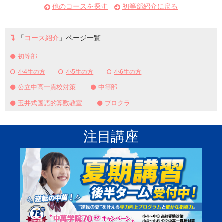
他のコースを探す
初等部紹介に戻る
「
コース紹介
」ページ一覧
初等部
小4生の方
小5生の方
小6生の方
公立中高一貫校対策
中等部
玉井式国語的算数教室
プロクラ
注目講座