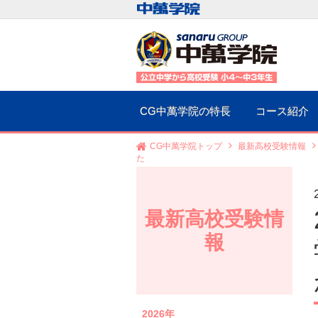
CG中萬学院の特長
コース紹介
CG中萬学院トップ
最新高校受験情報
た
最新高校受験情
報
2026年