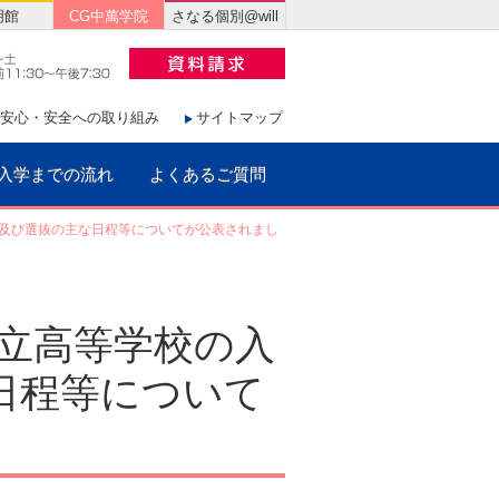
明館
CG中萬学院
さなる個別@will
安心・安全への取り組み
サイトマップ
入学までの流れ
よくあるご質問
募集及び選抜の主な日程等についてが公表されまし
県公立高等学校の入
日程等について