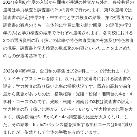
2024(令和6)年度の入試から面接が共通の検査から外れ、各校共通の
選考は学力検査と調査書の2つの資料で行われます。第1次選考では
調査書の評定(中学2年・中学3年)と学力検査の結果、第2次選考では
調査書の観点のうち「主体的に学習に取り組む態度」の評価(中学3
年のみ)と学力検査の結果でそれぞれ選考されます。各高校における
2つの選考資料の取り扱いの比率や特色検査実施の有無及び特色検査
の概要、調査書と学力検査の重点化の内容といったことをまとめた
のものが選考基準です。
2026(令和8)年度、全日制の募集は192学科コースで行われます(ク
リエイティブスクールを除く)。以下は第1次選考における調査書の
評定：学力検査の取り扱い比率の採択状況です。既存の高校で前年
度から変更があったのは、横浜桜陽・光陵・松陽・湘南台の4校・4
学科・コースのみです。光陵・松陽・湘南台の3校は調査書の評定：
学力検査の取り扱い比率が5：5から4：6となり学力検査の比重を大
きく、横浜桜陽は5：5から6：4へ調査書の比重が大きくなりまし
た。その結果、5：5のバランス型を採択する学科コースは96に減り
ましたが、依然として全体の半数を占めています。