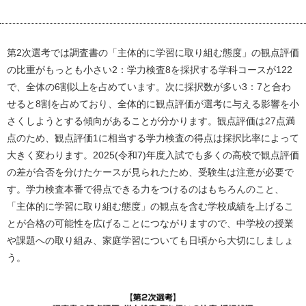
第2次選考では調査書の「主体的に学習に取り組む態度」の観点評価
の比重がもっとも小さい2：学力検査8を採択する学科コースが122
で、全体の6割以上を占めています。次に採択数が多い3：7と合わ
せると8割を占めており、全体的に観点評価が選考に与える影響を小
さくしようとする傾向があることが分かります。観点評価は27点満
点のため、観点評価1に相当する学力検査の得点は採択比率によって
大きく変わります。2025(令和7)年度入試でも多くの高校で観点評価
の差が合否を分けたケースが見られたため、受験生は注意が必要で
す。学力検査本番で得点できる力をつけるのはもちろんのこと、
「主体的に学習に取り組む態度」の観点を含む学校成績を上げるこ
とが合格の可能性を広げることにつながりますので、中学校の授業
や課題への取り組み、家庭学習についても日頃から大切にしましょ
う。