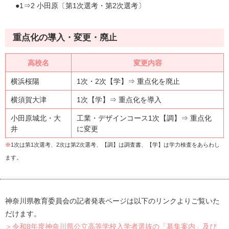
●1⇒2 小田原〔第1次選考・第2次選考〕
重点化の導入・変更・廃止
高校名
変更内容
横浜桜陽
1次・2次【学】⇒ 重点化を廃止
横須賀大津
1次【学】⇒ 重点化を導入
小田原城北・大
工業・デザインコース1次【調】⇒ 重点化
井
に変更
※
1次は第1次選考、2次は第2次選考、【調】は調査書、【学】は学力検査をあらわし
ます。
神奈川県教育委員会の記者発表ページは以下のリンクよりご覧いた
だけます。
＞令和8年度神奈川県公立高等学校入学者選抜の「募集案内」及び