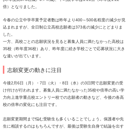
倍）となりました。
今春の公立中学卒業予定者数は昨年より400～500名程度の減少が見
込まれますが、全日制公立高校志願者は373名の減少にとどまりま
した。
一方、高校ごとの志願状況を見ると募集人員に満たなかった高校は
35校（昨年度36校）あり、昨年度に続き学校ごとで応募状況に大き
な違いが出ています。
志願変更の動きに注目
今後2月6日（月）・7日（火）・8日（水）の3日間で志願変更の受
け付けが行われます。募集人員に満たなかった35校や倍率の高い学
力向上進学重点校エントリー校での志願者の動きなど、今後の各高
校の倍率の変化にも注目です。
志願変更期間まで悩む受験生も多くいることでしょう。保護者や先
生に相談するのはもちろんですが、最後は受験生自身で結論を出す