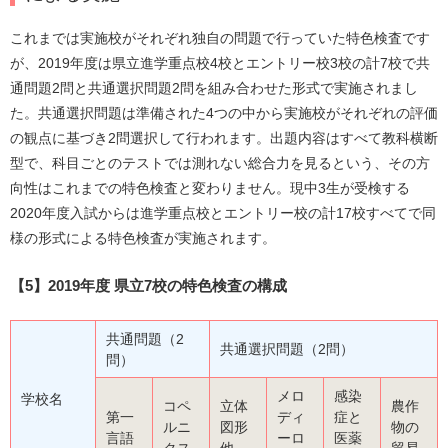
これまでは実施校がそれぞれ独自の問題で行っていた特色検査です
が、2019年度は県立進学重点校4校とエントリー校3校の計7校で共
通問題2問と共通選択問題2問を組み合わせた形式で実施されまし
た。共通選択問題は準備された4つの中から実施校がそれぞれの評価
の観点に基づき2問選択して行われます。出題内容はすべて教科横断
型で、科目ごとのテストでは測れない総合力を見るという、その方
向性はこれまでの特色検査と変わりません。現中3生が受検する
2020年度入試からは進学重点校とエントリー校の計17校すべてで同
様の形式による特色検査が実施されます。
【5】2019年度 県立7校の特色検査の構成
共通問題（2
共通選択問題（2問）
問）
メロ
感染
学校名
コペ
立体
農作
第一
ディ
症と
ルニ
図形
物の
言語
ーロ
医薬
クス
他
貿易