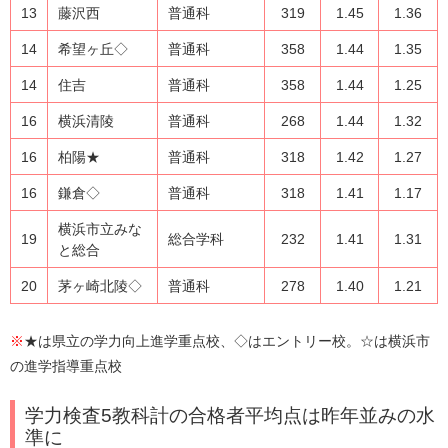
13
藤沢西
普通科
319
1.45
1.36
14
希望ヶ丘◇
普通科
358
1.44
1.35
14
住吉
普通科
358
1.44
1.25
16
横浜清陵
普通科
268
1.44
1.32
16
柏陽★
普通科
318
1.42
1.27
16
鎌倉◇
普通科
318
1.41
1.17
横浜市立みな
19
総合学科
232
1.41
1.31
と総合
20
茅ヶ崎北陵◇
普通科
278
1.40
1.21
※
★は県立の学力向上進学重点校、◇はエントリー校。☆は横浜市
の進学指導重点校
学力検査5教科計の合格者平均点は昨年並みの水
準に