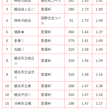
2
神奈川総合
個性化コース
162
1.83
1.42
3
横浜緑ヶ丘◇
普通科
280
1.73
1.60
国際文化コー
4
神奈川総合
91
1.70
1.49
ス
5
湘南★
普通科
360
1.64
1.37
6
多摩◇
普通科
279
1.61
1.69
7
光陵◇
普通科
318
1.58
1.44
横浜市立桜丘
8
普通科
318
1.55
1.29
☆
横浜市立金沢
9
普通科
318
1.48
1.14
☆
10
横浜市立東
普通科
268
1.47
1.38
10
横浜平沼◇
普通科
318
1.47
1.24
10
川崎市立橘
普通科
198
1.47
1.17