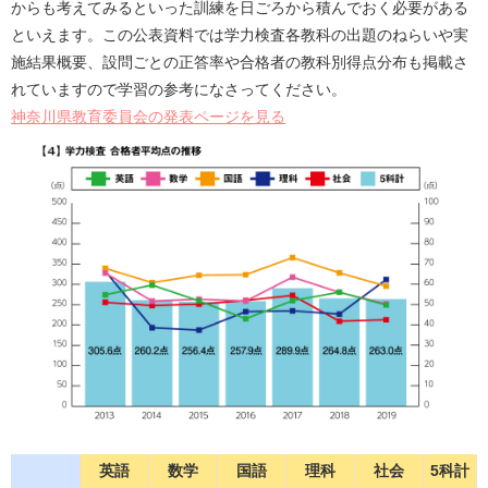
からも考えてみるといった訓練を日ごろから積んでおく必要がある
といえます。この公表資料では学力検査各教科の出題のねらいや実
施結果概要、設問ごとの正答率や合格者の教科別得点分布も掲載さ
れていますので学習の参考になさってください。
神奈川県教育委員会の発表ページを見る
英語
数学
国語
理科
社会
5科計