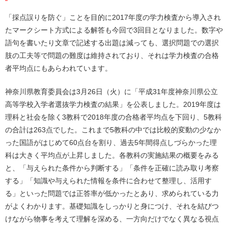
「採点誤りを防ぐ」ことを目的に2017年度の学力検査から導入され
たマークシート方式による解答も今回で3回目となりました。数字や
語句を書いたり文章で記述する出題は減っても、選択問題での選択
肢の工夫等で問題の難度は維持されており、それは学力検査の合格
者平均点にもあらわれています。
神奈川県教育委員会は3月26日（火）に「平成31年度神奈川県公立
高等学校入学者選抜学力検査の結果」を公表しました。2019年度は
理科と社会を除く3教科で2018年度の合格者平均点を下回り、5教科
の合計は263点でした。これまで5教科の中では比較的変動の少なか
った国語がはじめて60点台を割り、過去5年間得点しづらかった理
科は大きく平均点が上昇しました。各教科の実施結果の概要をみる
と、「与えられた条件から判断する」「条件を正確に読み取り考察
する」「知識や与えられた情報を条件に合わせて整理し、活用す
る」といった問題では正答率が低かったとあり、求められている力
がよくわかります。基礎知識をしっかりと身につけ、それを結びつ
けながら物事を考えて理解を深める、一方向だけでなく異なる視点