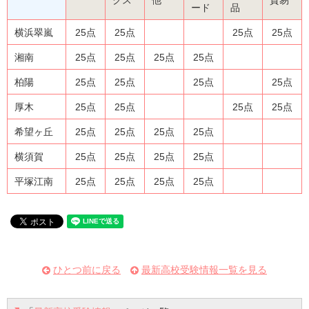
ード
品
横浜翠嵐
25点
25点
25点
25点
湘南
25点
25点
25点
25点
柏陽
25点
25点
25点
25点
厚木
25点
25点
25点
25点
希望ヶ丘
25点
25点
25点
25点
横須賀
25点
25点
25点
25点
平塚江南
25点
25点
25点
25点
ひとつ前に戻る
最新高校受験情報一覧を見る