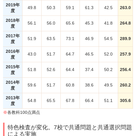
2019年
49.8
50.3
59.1
61.3
42.5
263.0
度
2018年
56.1
56.0
65.6
45.3
41.8
264.8
度
2017年
51.9
63.5
73.1
46.9
54.5
289.9
度
2016年
43.0
51.7
64.7
46.5
52.0
257.9
度
2015年
51.8
52.6
64.4
37.4
50.2
256.4
度
2014年
59.6
51.7
60.8
38.6
49.5
260.2
度
2013年
54.8
65.5
67.8
66.4
51.1
305.6
度
※
各教科100点満点
特色検査が変化。7校で共通問題と共通選択問題
による実施