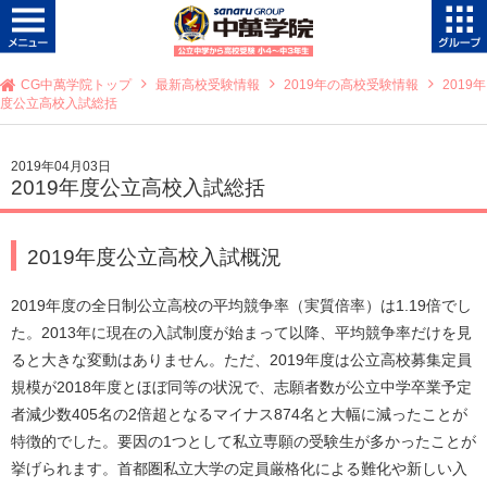
CG中萬学院トップ
最新高校受験情報
2019年の高校受験情報
2019年
度公立高校入試総括
2019年04月03日
2019年度公立高校入試総括
2019年度公立高校入試概況
2019年度の全日制公立高校の平均競争率（実質倍率）は1.19倍でし
た。2013年に現在の入試制度が始まって以降、平均競争率だけを見
ると大きな変動はありません。ただ、2019年度は公立高校募集定員
規模が2018年度とほぼ同等の状況で、志願者数が公立中学卒業予定
者減少数405名の2倍超となるマイナス874名と大幅に減ったことが
特徴的でした。要因の1つとして私立専願の受験生が多かったことが
挙げられます。首都圏私立大学の定員厳格化による難化や新しい入