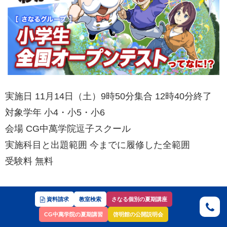
実施日
11月14日（土）9時50分集合 12時40分終了
対象学年
小4・小5・小6
会場
CG中萬学院逗子スクール
実施科目と出題範囲
今までに履修した全範囲
受験料
無料
資料請求
教室検索
さなる個別の夏期講座
CG中萬学院の夏期講習
啓明館の公開説明会