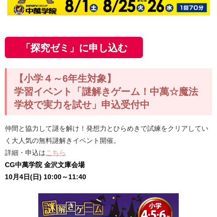
「探究ゼミ」に申し込む
【小学４～6年生対象】
学習イベント「謎解きゲーム！中萬☆魔法
学校で実力を試せ」申込受付中
仲間と協力して謎を解け！発想力とひらめきで試練をクリアしてい
く大人気の無料謎解きイベント開催。
詳細・申込は
こちら
G中萬学院沢
CG中萬学院 金沢文庫会場
10月4日(日) 10:00～11:40
：10月4日(日) 10:00～11:40