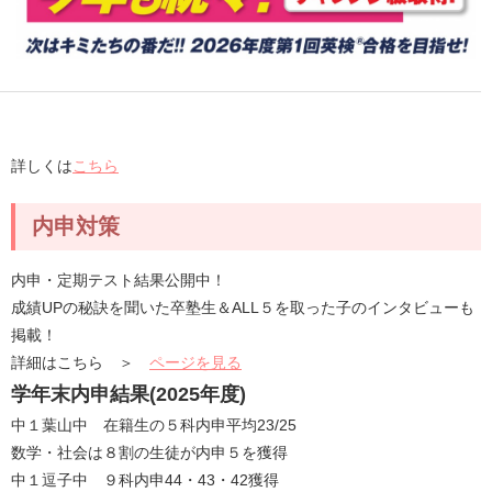
詳しくは
こちら
内申対策
内申・定期テスト結果公開中！
成績UPの秘訣を聞いた卒塾生＆ALL５を取った子のインタビューも
掲載！
詳細はこちら ＞
ページを見る
学年末内申結果(2025年度)
中１葉山中 在籍生の５科内申平均23/25
数学・社会は８割の生徒が内申５を獲得
中１逗子中 ９科内申44・43・42獲得