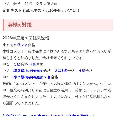
中２ 数学 94点 クラス第２位
定期テストも単元テストもお任せください！
英検
対策
Ⓡ
2026年度第１回結果速報
小５で
５級２名
合格！
生徒コメント：鈴木先生に合格できる力があるよと言ってもらい受
検しようと決めました。合格出来てうれしいです！
中１
３級
合格
４級
合格
中２
準２級
合格
３級
3名
合格
４級
合格
(高校中級程度)
中３
準２級
２名
合格
(高校中級程度)
教師からのコメント：２年生の結果は偶然ではありません。忙しい
中、授業の時間よりも前に自習室を活用し、英検にチャレンジする
姿がたくさん見られました。１人ではなく、仲間と切磋琢磨しなが
ら頑張ってくれました。