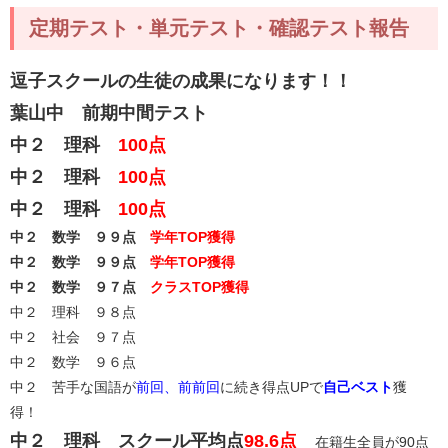
定期テスト・単元テスト・確認テスト報告
逗子スクールの
生徒の成果になります！！
葉山中 前期中間テスト
中２ 理科
100点
中２ 理科
100点
中２ 理科
100点
中２ 数学 ９９点
学年TOP獲得
中２ 数学 ９９点
学年TOP獲得
中２ 数学 ９７点
クラスTOP獲得
中２ 理科 ９８点
中２ 社会 ９７点
中２ 数学 ９６点
中２ 苦手な国語が
前回、前前回
に続き得点UPで
自己ベスト
獲
得！
中２ 理科 スクール平均点
98.6点
在籍生全員が90点