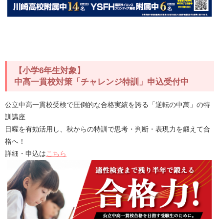
【小学6年生対象】
中高一貫校対策「チャレンジ特訓」申込受付中
公立中高一貫校受検で圧倒的な合格実績を誇る「逆転の中萬」の特
訓講座
日曜を有効活用し、秋からの特訓で思考・判断・表現力を鍛えて合
格へ！
詳細・申込は
こちら