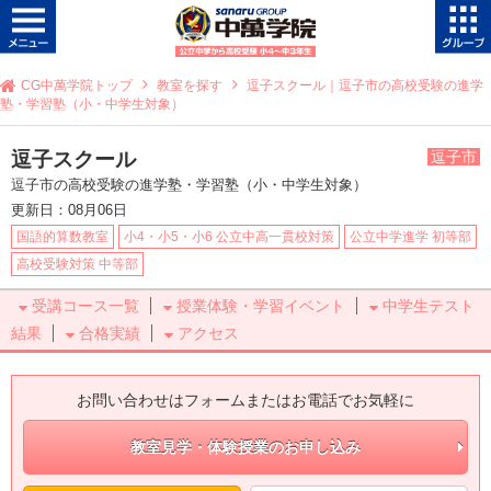
CG中萬学院トップ
教室を探す
逗子スクール｜逗子市の高校受験の進学
塾・学習塾（小・中学生対象）
逗子スクール
逗子市
逗子市の高校受験の進学塾・学習塾（小・中学生対象）
更新日：08月06日
国語的算数教室
小4・小5・小6 公立中高一貫校対策
公立中学進学 初等部
高校受験対策 中等部
受講コース一覧
授業体験・学習イベント
中学生テスト
結果
合格実績
アクセス
お問い合わせはフォームまたはお電話でお気軽に
教室見学・体験授業のお申し込み