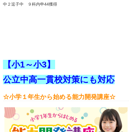
中２逗子中 ９科内申44獲得
【小1～小3】
公立中高一貫校対策にも対応
☆小学１年生から始める能力開発講座
☆