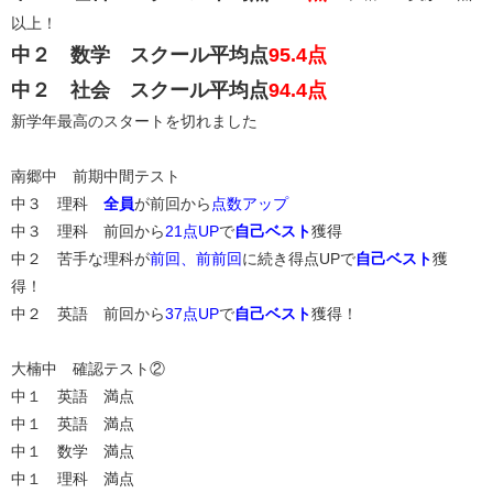
以上！
中２ 数学 スクール平均点
95.4点
中２ 社会 スクール平均点
94.4点
新学年最高のスタートを切れました
南郷中 前期中間テスト
中３ 理科
全員
が前回から
点数アップ
中３ 理科 前回から
21点UP
で
自己ベスト
獲得
中２ 苦手な理科が
前回、前前回
に続き得点UPで
自己ベスト
獲
得！
中２ 英語 前回から
37点UP
で
自己ベスト
獲得！
大楠中 確認テスト②
中１ 英語 満点
中１ 英語 満点
中１ 数学 満点
中１ 理科 満点