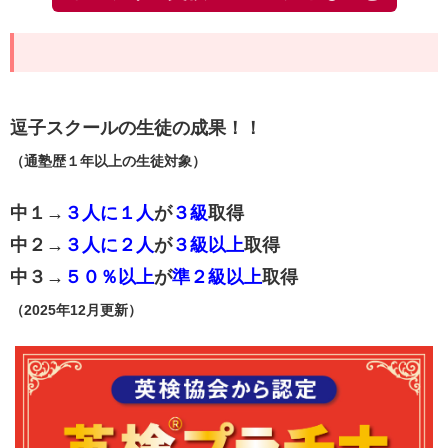
逗子スクールの
生徒の成果！！
（通塾歴１年以上の生徒対象）
中１→
３人に１人
が
３級
取得
中２→
３人に２人
が
３級以上
取得
中３→
５０％以上
が
準２級以上
取得
（2025年12月更新）