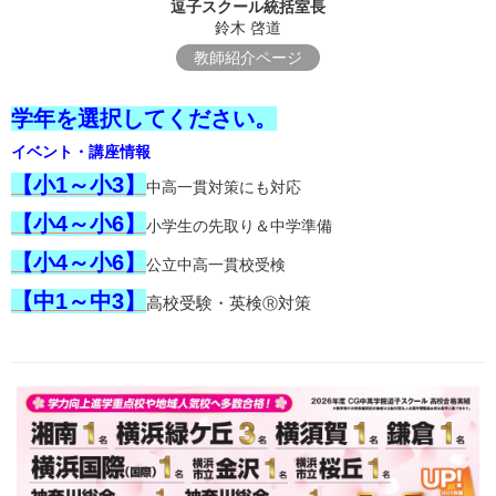
逗子スクール統括室長
鈴木 啓道
教師紹介ページ
学年を選択してください。
イベント・講座情報
【小1～小3】
中高一貫対策にも対応
【小4～小6】
小学生の先取り＆中学準備
【小4～小6】
公立中高一貫校受検
【中1～中3】
高校受験・英検
対策
Ⓡ