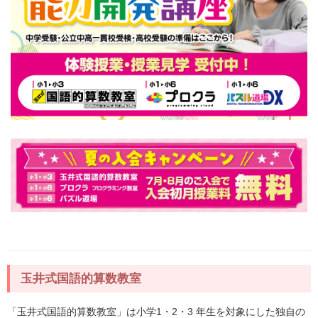
玉井式国語的算数教室
「玉井式国語的算数教室」は小学1・2・3 年生を対象にした独自の