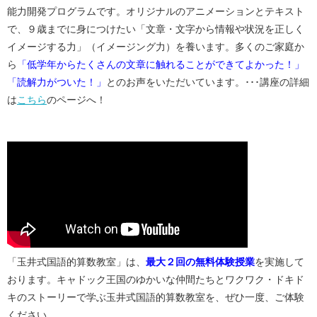
能力開発プログラムです。オリジナルのアニメーションとテキスト
で、９歳までに身につけたい「文章・文字から情報や状況を正しく
イメージする力」（イメージング力）を養います。多くのご家庭か
ら
「低学年からたくさんの文章に触れることができてよかった！」
「読解力がついた！」
とのお声をいただいています。･･･講座の詳細
は
こちら
のページへ！
「玉井式国語的算数教室」は、
最大２回の無料体験授業
を実施して
おります。キャドック王国のゆかいな仲間たちとワクワク・ドキド
キのストーリーで学ぶ玉井式国語的算数教室を、ぜひ一度、ご体験
ください。