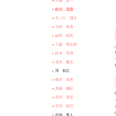
伊藤 賢一
鈴木 啓道
井ノ口 湧太
今村 俊貴
細井 昭宏
工藤 翔太朗
鈴木 高博
茂木 慶太
澤 和広
榎本 幸恵
高橋 綱紀
高市 茂宏
市河 拓巳
谷地 隼人