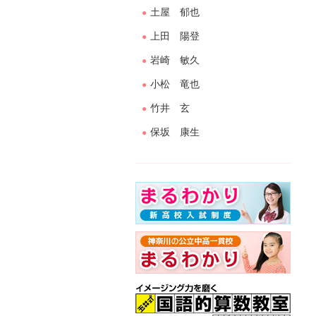
土屋 郁也
上田 陽登
岩崎 敏久
小松 竜也
竹井 玄
保坂 康生