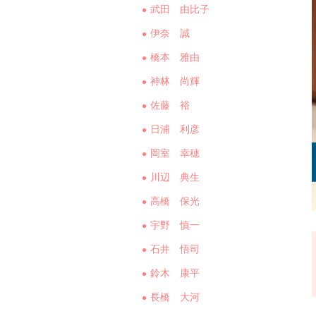
武田 由比子
伊奈 誠
橋本 雅由
神林 尚輝
佐藤 裕
日浦 利彦
岡室 幸穂
川辺 典生
高橋 保光
宇野 慎一
石井 悟司
鈴木 康平
長橋 大河