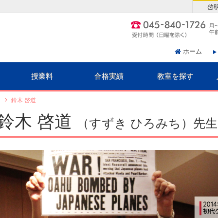
啓
ホーム
授業料
合格実績
教室を探す
介
鈴木 啓道
鈴木 啓道
（すずき ひろみち）先生