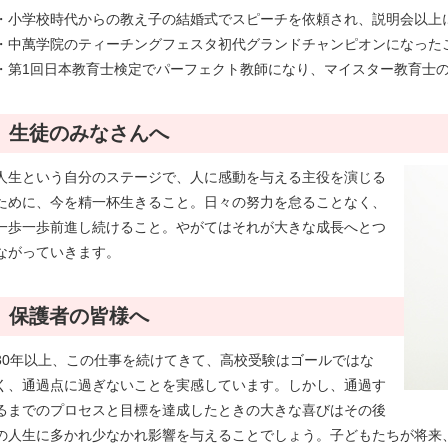
・小学校時代からの教え子の結婚式でスピーチを依頼され、説明会以上
・中萬学院のティーチングフェスタ初代グランドチャンピオンになった
・第1回日本教育士検定でパーフェクト教師になり、マイスター教育士
生徒のみなさんへ
人生という自分のステージで、人に感動を与える主役を演じる
ために、今を精一杯生きること。日々の努力を怠ることなく、
一歩一歩前進し続けること。やがてはそれが大きな成長へとつ
ながっていきます。
保護者の皆様へ
30年以上、この仕事を続けてきて、高校受験はゴールではな
く、通過点に過ぎないことを実感しています。しかし、通過す
るまでのプロセスと目標を達成したときの大きな喜びはその後
の人生に多かれ少なかれ影響を与えることでしょう。子どもたちが将来