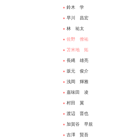
鈴木 学
早川 昌宏
林 祐太
佐野 僚祐
苫米地 拓
長縄 雄亮
坂元 俊介
浅岡 輝雅
嘉味田 凌
村田 翼
渡辺 晋也
加賀谷 早規
吉澤 賢吾