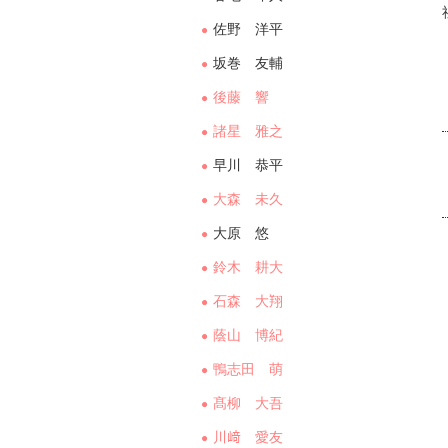
佐野 洋平
坂巻 友輔
後藤 響
諸星 雅之
早川 恭平
大森 未久
大原 悠
鈴木 耕大
石森 大翔
蔭山 博紀
鴨志田 萌
髙柳 大吾
川﨑 愛友