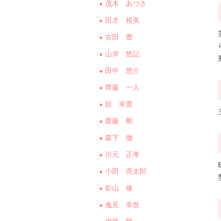
茂木 あづさ
田才 裕美
古田 豊
山岸 悠記
田中 悠介
齊藤 一人
舘 幸寛
齋藤 剛
森下 徹
川元 正孝
小田 亮太郎
影山 修
逸見 幸世