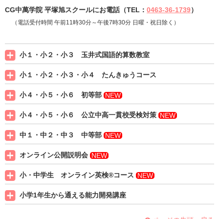
CG中萬学院
平塚旭スクールにお電話（TEL：
0463-36-1739
）
（電話受付時間 午前11時30分～午後7時30分 日曜・祝日除く）
小１・小２・小３ 玉井式国語的算数教室
小１・小２・小３・小４ たんきゅうコース
小４・小５・小６ 初等部
NEW
小４・小５・小６ 公立中高一貫校受検対策
NEW
中１・中２・中３ 中等部
NEW
オンライン公開説明会
NEW
小・中学生 オンライン英検®コース
NEW
小学1年生から通える能力開発講座