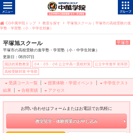
CG中萬学院トップ
教室を探す
平塚旭スクール｜平塚市の高校受験の進
学塾・学習塾（小・中学生対象）
平塚旭スクール
平塚市
平塚市の高校受験の進学塾・学習塾（小・中学生対象）
更新日：08月07日
国語的算数教室
小4・小5・小6 公立中高一貫校対策
公立中学進学 初等部
高校受験対策 中等部
受講コース一覧
授業体験・学習イベント
中学生テスト
結果
合格実績
アクセス
お問い合わせはフォームまたはお電話でお気軽に
教室見学・体験授業のお申し込み