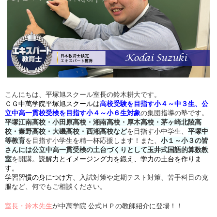
こんにちは、平塚旭スクール室長の鈴木耕大です。
ＣＧ中萬学院平塚旭スクールは
高校受験を目指す小４～中３生、公
立中高一貫校受検を目指す
小４～小６生対象
の集団指導の塾です。
平塚江南高校・小田原高校・湘南高校・厚木高校・茅ヶ崎北陵高
校・秦野高校・大磯高校・西湘高校など
を目指す小中学生、
平塚中
等教育
を目指す小学生を精一杯応援します！
また、
小１～小３の皆
さんには公立中高一貫受検の土台づくりとして玉井式国語的算数教
室
を開講。
読解力とイメージング力を鍛え、学力の土台を作りま
す。
学習習慣の身につけ方、
入試対策や定期テスト対策、苦手科目の克
服など、何でもご相談ください。
室長・鈴木先生
が中萬学院 公式ＨＰの教師紹介に登場！！