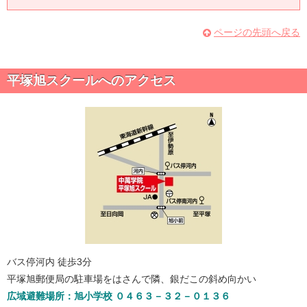
旭陵中 中1 Eさん
前回より3上昇！！
ページの先頭へ戻る
旭陵中 中2 Fさん
前回より3上昇！！
平塚旭スクールへのアクセス
山城中 中2 Gさん
前回より3上昇！！
まだまだ内申も伸ばしていきます！！
バス停河内 徒歩3分
平塚旭郵便局の駐車場をはさんで隣、銀だこの斜め向かい
広域避難場所：旭小学校 ０４６３－３２－０１３６