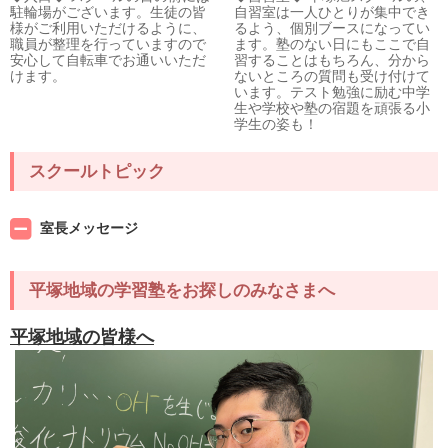
駐輪場がございます。生徒の皆
自習室は一人ひとりが集中でき
様がご利用いただけるように、
るよう、個別ブースになってい
職員が整理を行っていますので
ます。塾のない日にもここで自
安心して自転車でお通いいただ
習することはもちろん、分から
けます。
ないところの質問も受け付けて
います。テスト勉強に励む中学
生や学校や塾の宿題を頑張る小
学生の姿も！
スクールトピック
室長メッセージ
平塚地域の学習塾をお探しのみなさまへ
平塚地域の皆様へ