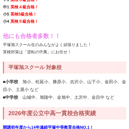
中1
英検４級合格！
小5
英検5級合格！
小4
英検５級合格！
他にも合格者多数！！
平塚旭スクール生のみんながよく頑張りました！
英検対策は「逆転の中萬」にお任せ！
平塚旭スクール 対象校
小学校
旭小、松延小、勝原小、吉沢小、山下小、金田小、金
■
目小、土屋小 など
中学校
山城中、旭陵中、金旭中、土沢中、金目中 など
■
2026年度公立中高一貫校合格実績
開講初年度から14年連続平塚中等教育合格NO.1！