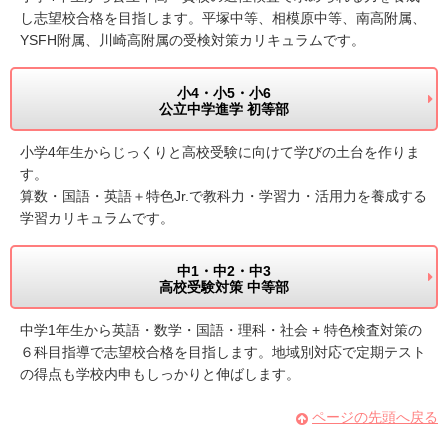
し志望校合格を目指します。平塚中等、相模原中等、南高附属、
YSFH附属、川崎高附属の受検対策カリキュラムです。
小4・小5・小6
公立中学進学 初等部
小学4年生からじっくりと高校受験に向けて学びの土台を作りま
す。
算数・国語・英語＋特色Jr.で教科力・学習力・活用力を養成する
学習カリキュラムです。
中1・中2・中3
高校受験対策 中等部
中学1年生から英語・数学・国語・理科・社会 + 特色検査対策の
６科目指導で志望校合格を目指します。地域別対応で定期テスト
の得点も学校内申もしっかりと伸ばします。
ページの先頭へ戻る