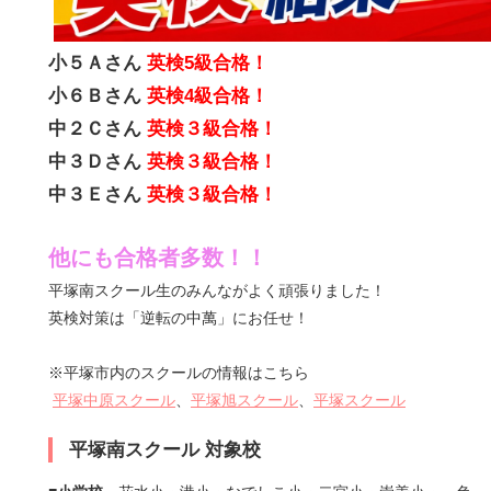
小５Ａさん
英検5
級合格！
小６Ｂさん
英検4
級合格！
中２Ｃさん
英検３級合格！
中３Ｄさん
英検３級合格！
中３Ｅさん
英検３級合格！
他にも合格者多数！！
平塚南スクール生のみんながよく頑張りました！
英検対策は「逆転の中萬」にお任せ！
※平塚市内のスクールの情報はこちら
平塚中原スクール
、
平塚旭スクール
、
平塚スクール
平塚南スクール 対象校