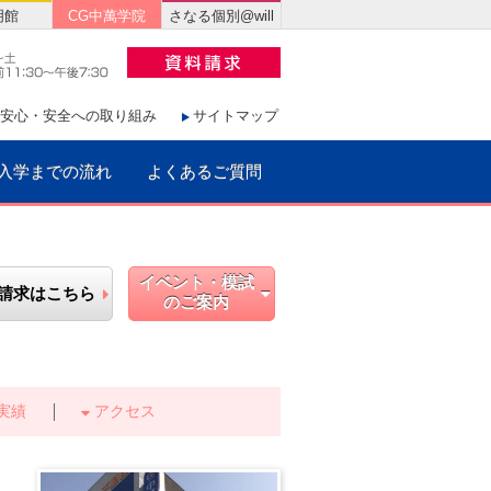
明館
CG中萬学院
さなる個別@will
安心・安全への取り組み
サイトマップ
入学までの流れ
よくあるご質問
イベント・模試
請求はこちら
のご案内
実績
アクセス