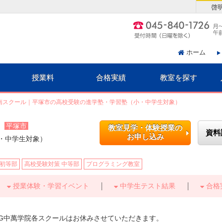
啓
ホーム
授業料
合格実績
教室を探す
南スクール｜平塚市の高校受験の進学塾・学習塾（小・中学生対象）
ル
平塚市
教室見学・体験授業の
資料
お申し込み
・中学生対象）
 初等部
高校受験対策 中等部
プログラミング教室
授業体験・学習イベント
中学生テスト結果
合格
G中萬学院各スクールはお休みさせていただきます。