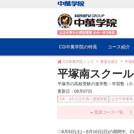
CG中萬学院の特長
コース紹介
CG中萬学院トップ
教室を探す
平塚
平塚南スクー
平塚市の高校受験の進学塾・学習塾（小
更新日：08月07日
小4・小5 公立中高一貫校対策
公立中学進学
受講コース一覧
◇
8月8日(土)～8月16日(日)
の期間中、C