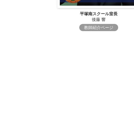
平塚南スクール室長
後藤 響
教師紹介ページ