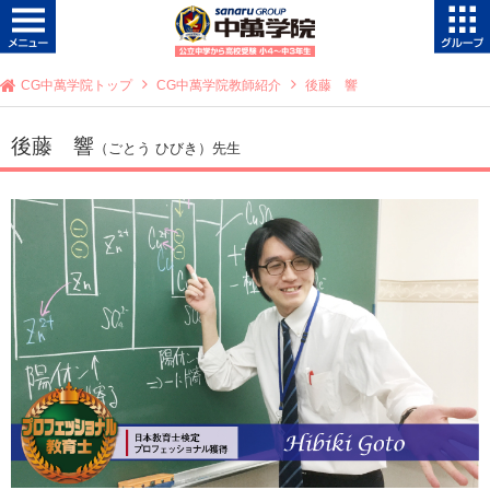
CG中萬学院トップ
CG中萬学院教師紹介
後藤 響
後藤 響
（ごとう ひびき）先生