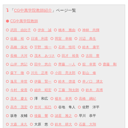
「
CG中萬学院教師紹介
」ページ一覧
CG中萬学院教師
武田 由比子
伊奈 誠
橋本 雅由
神林 尚輝
佐藤 裕
日浦 利彦
岡室 幸穂
川辺 典生
高橋 保光
宇野 慎一
石井 悟司
鈴木 康平
長橋 大河
茂木 あづさ
田才 裕美
古田 豊
山岸 悠記
田中 悠介
齊藤 一人
舘 幸寛
齋藤 剛
森下 徹
川元 正孝
小田 亮太郎
影山 修
逸見 幸世
伊藤 賢一
鈴木 啓道
井ノ口 湧太
今村 俊貴
細井 昭宏
工藤 翔太朗
鈴木 高博
茂木 慶太
澤 和広
榎本 幸恵
高橋 綱紀
高市 茂宏
市河 拓巳
谷地 隼人
佐野 洋平
坂巻 友輔
後藤 響
諸星 雅之
早川 恭平
大森 未久
大原 悠
鈴木 耕大
石森 大翔