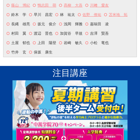
蔭山 博紀
鴨志田 萌
髙柳 大吾
川﨑 愛友
鈴木 学
早川 昌宏
林 祐太
佐野 僚祐
苫米地 拓
長縄 雄亮
坂元 俊介
浅岡 輝雅
嘉味田 凌
村田 翼
渡辺 晋也
加賀谷 早規
吉澤 賢吾
土屋 郁也
上田 陽登
岩崎 敏久
小松 竜也
竹井 玄
保坂 康生
注目講座