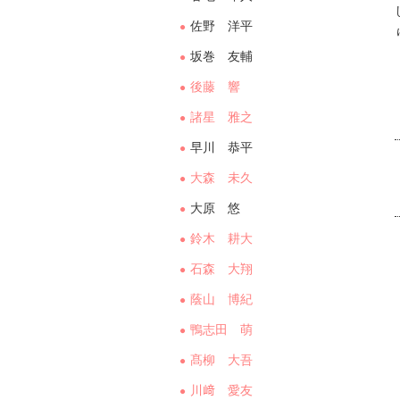
佐野 洋平
坂巻 友輔
後藤 響
諸星 雅之
早川 恭平
大森 未久
大原 悠
鈴木 耕大
石森 大翔
蔭山 博紀
鴨志田 萌
髙柳 大吾
川﨑 愛友