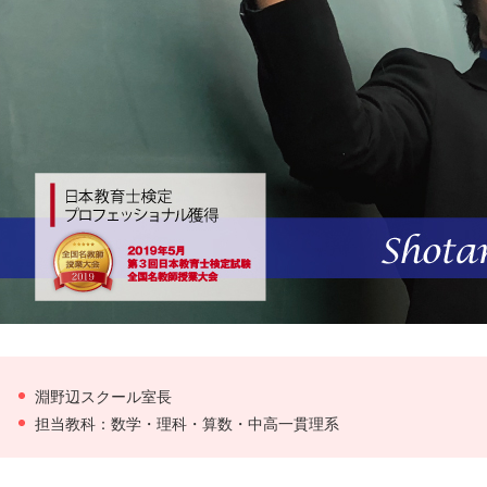
淵野辺スクール室長
担当教科：数学・理科・算数・中高一貫理系