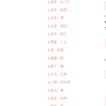
茂木 あづさ
田才 裕美
古田 豊
山岸 悠記
田中 悠介
齊藤 一人
舘 幸寛
齋藤 剛
森下 徹
川元 正孝
小田 亮太郎
影山 修
逸見 幸世