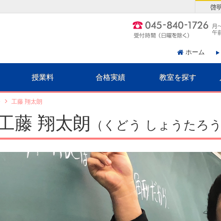
啓
ホーム
授業料
合格実績
教室を探す
介
工藤 翔太朗
工藤 翔太朗
（くどう しょうたろ