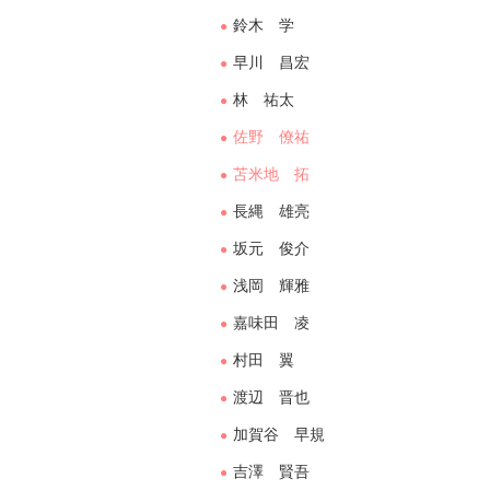
鈴木 学
早川 昌宏
林 祐太
佐野 僚祐
苫米地 拓
長縄 雄亮
坂元 俊介
浅岡 輝雅
嘉味田 凌
村田 翼
渡辺 晋也
加賀谷 早規
吉澤 賢吾