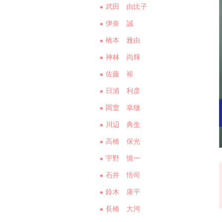
武田 由比子
伊奈 誠
橋本 雅由
神林 尚輝
佐藤 裕
日浦 利彦
岡室 幸穂
川辺 典生
高橋 保光
宇野 慎一
石井 悟司
鈴木 康平
長橋 大河