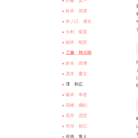
伊藤 賢一
鈴木 啓道
井ノ口 湧太
今村 俊貴
細井 昭宏
工藤 翔太朗
鈴木 高博
茂木 慶太
澤 和広
榎本 幸恵
高橋 綱紀
高市 茂宏
市河 拓巳
谷地 隼人