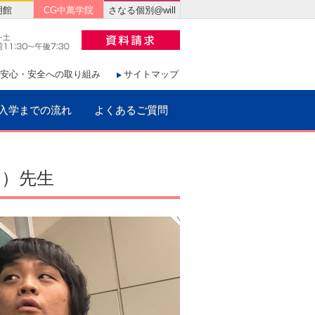
明館
CG中萬学院
さなる個別@will
安心・安全への取り組み
サイトマップ
入学までの流れ
よくあるご質問
う）先生