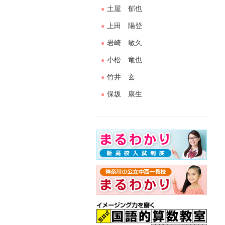
土屋 郁也
上田 陽登
岩崎 敏久
小松 竜也
竹井 玄
保坂 康生