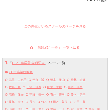
2025.03 更新
この先生がいるスクールのページを見る
「教師紹介一覧」 一覧へ戻る
「
CG中萬学院教師紹介
」ページ一覧
CG中萬学院教師
武田 由比子
伊奈 誠
橋本 雅由
神林 尚輝
佐藤 裕
日浦 利彦
岡室 幸穂
川辺 典生
高橋 保光
宇野 慎一
石井 悟司
鈴木 康平
長橋 大河
茂木 あづさ
田才 裕美
古田 豊
山岸 悠記
田中 悠介
齊藤 一人
舘 幸寛
齋藤 剛