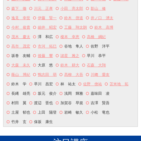
森下 徹
川元 正孝
小田 亮太郎
影山 修
逸見 幸世
伊藤 賢一
鈴木 啓道
井ノ口 湧太
今村 俊貴
細井 昭宏
工藤 翔太朗
鈴木 高博
茂木 慶太
澤 和広
榎本 幸恵
高橋 綱紀
高市 茂宏
市河 拓巳
谷地 隼人
佐野 洋平
坂巻 友輔
後藤 響
諸星 雅之
早川 恭平
大森 未久
大原 悠
鈴木 耕大
石森 大翔
蔭山 博紀
鴨志田 萌
髙柳 大吾
川﨑 愛友
鈴木 学
早川 昌宏
林 祐太
佐野 僚祐
苫米地 拓
長縄 雄亮
坂元 俊介
浅岡 輝雅
嘉味田 凌
村田 翼
渡辺 晋也
加賀谷 早規
吉澤 賢吾
土屋 郁也
上田 陽登
岩崎 敏久
小松 竜也
竹井 玄
保坂 康生