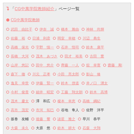
「
CG中萬学院教師紹介
」ページ一覧
CG中萬学院教師
武田 由比子
伊奈 誠
橋本 雅由
神林 尚輝
佐藤 裕
日浦 利彦
岡室 幸穂
川辺 典生
高橋 保光
宇野 慎一
石井 悟司
鈴木 康平
長橋 大河
茂木 あづさ
田才 裕美
古田 豊
山岸 悠記
田中 悠介
齊藤 一人
舘 幸寛
齋藤 剛
森下 徹
川元 正孝
小田 亮太郎
影山 修
逸見 幸世
伊藤 賢一
鈴木 啓道
井ノ口 湧太
今村 俊貴
細井 昭宏
工藤 翔太朗
鈴木 高博
茂木 慶太
澤 和広
榎本 幸恵
高橋 綱紀
高市 茂宏
市河 拓巳
谷地 隼人
佐野 洋平
坂巻 友輔
後藤 響
諸星 雅之
早川 恭平
大森 未久
大原 悠
鈴木 耕大
石森 大翔