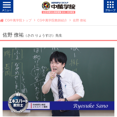
CG中萬学院トップ
CG中萬学院教師紹介
佐野 僚祐
佐野 僚祐
（さの りょうすけ）先生