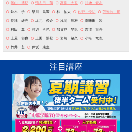
蔭山 博紀
鴨志田 萌
髙柳 大吾
川﨑 愛友
鈴木 学
早川 昌宏
林 祐太
佐野 僚祐
苫米地 拓
長縄 雄亮
坂元 俊介
浅岡 輝雅
嘉味田 凌
村田 翼
渡辺 晋也
加賀谷 早規
吉澤 賢吾
土屋 郁也
上田 陽登
岩崎 敏久
小松 竜也
竹井 玄
保坂 康生
注目講座