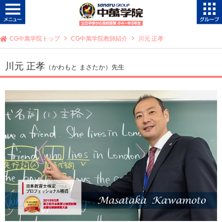
CG中萬学院トップ
CG中萬学院教師紹介
川元 正孝
川元 正孝
（かわもと まさたか）先生