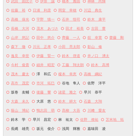
武田 由比子
伊奈 誠
橋本 雅由
神林 尚輝
佐藤 裕
日浦 利彦
岡室 幸穂
川辺 典生
高橋 保光
宇野 慎一
石井 悟司
鈴木 康平
長橋 大河
茂木 あづさ
田才 裕美
古田 豊
山岸 悠記
田中 悠介
齊藤 一人
舘 幸寛
齋藤 剛
森下 徹
川元 正孝
小田 亮太郎
影山 修
逸見 幸世
伊藤 賢一
鈴木 啓道
井ノ口 湧太
今村 俊貴
細井 昭宏
工藤 翔太朗
鈴木 高博
茂木 慶太
澤 和広
榎本 幸恵
高橋 綱紀
高市 茂宏
市河 拓巳
谷地 隼人
佐野 洋平
坂巻 友輔
後藤 響
諸星 雅之
早川 恭平
大森 未久
大原 悠
鈴木 耕大
石森 大翔
蔭山 博紀
鴨志田 萌
髙柳 大吾
川﨑 愛友
鈴木 学
早川 昌宏
林 祐太
佐野 僚祐
苫米地 拓
長縄 雄亮
坂元 俊介
浅岡 輝雅
嘉味田 凌