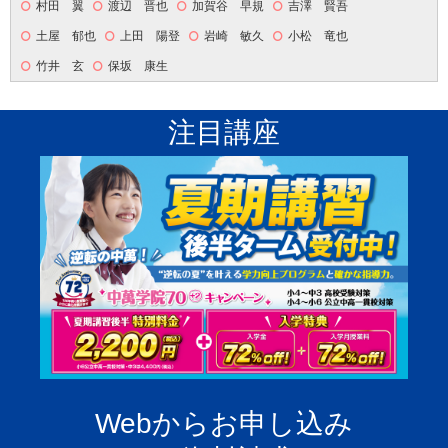
村田 翼
渡辺 晋也
加賀谷 早規
吉澤 賢吾
土屋 郁也
上田 陽登
岩崎 敏久
小松 竜也
竹井 玄
保坂 康生
注目講座
Webからお申し込み