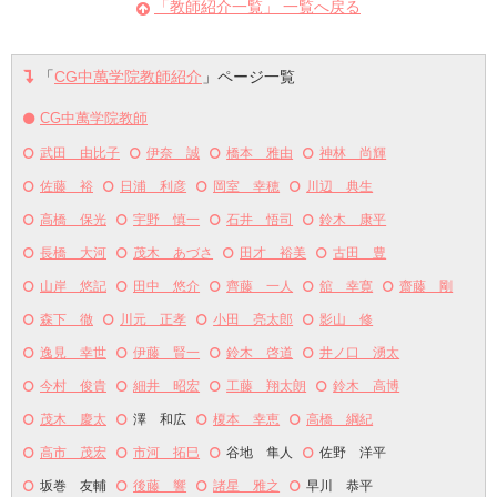
「教師紹介一覧」 一覧へ戻る
「
CG中萬学院教師紹介
」ページ一覧
CG中萬学院教師
武田 由比子
伊奈 誠
橋本 雅由
神林 尚輝
佐藤 裕
日浦 利彦
岡室 幸穂
川辺 典生
高橋 保光
宇野 慎一
石井 悟司
鈴木 康平
長橋 大河
茂木 あづさ
田才 裕美
古田 豊
山岸 悠記
田中 悠介
齊藤 一人
舘 幸寛
齋藤 剛
森下 徹
川元 正孝
小田 亮太郎
影山 修
逸見 幸世
伊藤 賢一
鈴木 啓道
井ノ口 湧太
今村 俊貴
細井 昭宏
工藤 翔太朗
鈴木 高博
茂木 慶太
澤 和広
榎本 幸恵
高橋 綱紀
高市 茂宏
市河 拓巳
谷地 隼人
佐野 洋平
坂巻 友輔
後藤 響
諸星 雅之
早川 恭平