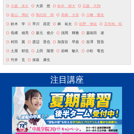
大森 未久
大原 悠
鈴木 耕大
石森 大翔
蔭山 博紀
鴨志田 萌
髙柳 大吾
川﨑 愛友
鈴木 学
早川 昌宏
林 祐太
佐野 僚祐
苫米地 拓
長縄 雄亮
坂元 俊介
浅岡 輝雅
嘉味田 凌
村田 翼
渡辺 晋也
加賀谷 早規
吉澤 賢吾
土屋 郁也
上田 陽登
岩崎 敏久
小松 竜也
竹井 玄
保坂 康生
注目講座