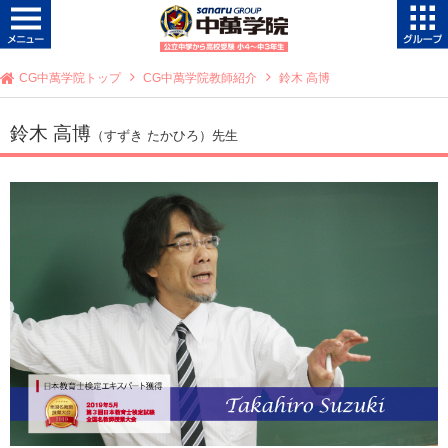
CG中萬学院トップ
CG中萬学院教師紹介
鈴木 高博
鈴木 高博
（すずき たかひろ）先生